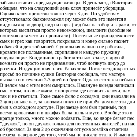
забыли оставить предыдущие жильцы. В день заезда Виктория
обещала, что на следующий день ключ принесёт уборщица.
Однако ключ принесли только через 3 дня. По удобствам
отсутствовало: балкон/лоджия (ну может быть это имеется в
виду выход во двор), вид на горы (вид был на забор и гаражи, от
которых выспаться просто невозможно), шезлонги (вообще не
понимаю для чего их прописали). Постельные принадлежности
смех и грех как говорится, покрывало и ковер сильно пахнет
собачьей и детской мочей. Сушильная машина не работала,
кровати все поломанные, скрипящие и каждую пружину
ощущающие. Кондиционер работал только в зале, в другой
комнате он просто не предназначен, чтоб дотянуть шнур до
розетки. Индукционная плита барахлила. После неоднократных
просьб по починке сушки Виктория сообщила, что мастера
вызвала и в течении 2-3 дней он будет. Однако его так и небыло.
В целом мы с этим всем смирились. Накануне выезда написали
смс, о том, что выезжаем, с вопросом где оставить ключи, нам
так и не ответили. Тоже самое было с соседями, они выехали на
2 дня раньше нас, за ключами никто не пришёл, дом все эти дни
был в свободном доступе. При заезде дом был грязный, под
всеми кроватями и в шкафах была пыль и мусор. Вообще это в
кратце только, много можно добавить. Еще, во дворе бегает пес
"дружок", но он дружок только для постоянных жителей, на нас
об бросался. За дня 2 до окончания отпуска хозяйка отметила
незаезд, наверное для того, чтоб мы не писали отзыв. И именно