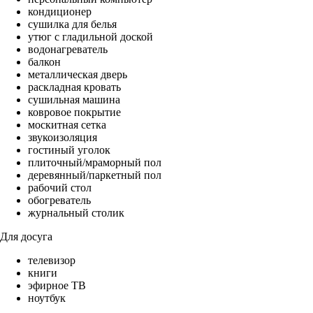
кондиционер
сушилка для белья
утюг с гладильной доской
водонагреватель
балкон
металлическая дверь
раскладная кровать
сушильная машина
ковровое покрытие
москитная сетка
звукоизоляция
гостиный уголок
плиточный/мраморный пол
деревянный/паркетный пол
рабочий стол
обогреватель
журнальный столик
Для досуга
телевизор
книги
эфирное ТВ
ноутбук