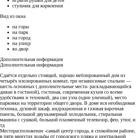
игры/игрушки для детей
стульчик для кормления
Вид из окна
на горы
на парк
на город
на улицу
во двор
Дополнительная информация
Дополнительная информация
Сдаётся отдельно стоящий, хорошо меблированный дом из
четырёх изолированных комнат, три независимые спальни —
шесть основных ( дополнительные места- раскладывающийся
диван в гостиной), гостиная, современная кухня со всеми
удобствами и техникой, два сан узла (один уличный), место
парковки на территории общего двора. В доме вся необходимая
техника, духовой шкаф, индукционная и газовая варочная
панель, большой двухкамерный холодильник, стиральная
машина с сушкой, большой плазменный телевизор, фен, утюг, и
тд
Месторасположение -самый центр города, в спокойном районе,
в пяти минутах ходьбы от городского пляжа и центральной