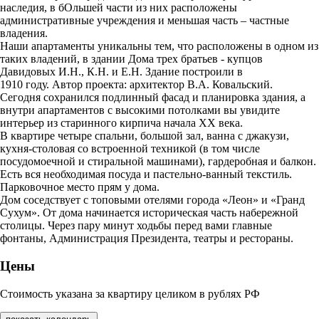
наследия, в бОльшей части из них расположены
административные учреждения и меньшая часть – частные
владения.
Наши апартаменты уникальны тем, что расположены в одном из
таких владений, в здании Дома трех братьев - купцов
Давидовых И.Н., К.Н. и Е.Н. Здание построили в
1910 году. Автор проекта: архитектор В.А. Ковальский.
Сегодня сохранился подлинный фасад и планировка здания, а
внутри апартаментов с высокими потолками вы увидите
интерьер из старинного кирпича начала ХХ века.
В квартире четыре спальни, большой зал, ванна с джакузи,
кухня-столовая со встроенной техникой (в том числе
посудомоечной и стиральной машинами), гардеробная и балкон.
Есть вся необходимая посуда и пастельно-ванный текстиль.
Парковочное место прям у дома.
Дом соседствует с топовыми отелями города «Леон» и «Гранд
Сухум». От дома начинается историческая часть набережной
столицы. Через пару минут ходьбы перед вами главные
фонтаны, Администрация Президента, театры и рестораны.
Цены
Стоимость указана за квартиру целиком в рублях РФ