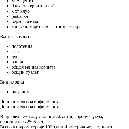
SPA-центр
баня (за территорией)
Яхт-клуб
рыбалка
верховая езда
жильё находится в частном секторе
Ванная комната
полотенца
фен
душ
ванна
общая ванная комната
общий туалет
Вид из окна
на улицу
Дополнительная информация
Дополнительная информация
В прошедшем году столице Абхазии, городу Сухум,
исполнилось 2505 лет.
Всего в старом городе 190 зданий историко-культурного