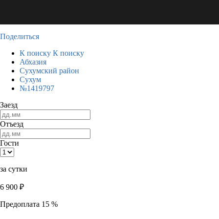
Поделиться
К поиску
К поиску
Абхазия
Сухумский район
Сухум
№1419797
Заезд
Отъезд
Гости
за сутки
6 900
₽
Предоплата 15 %