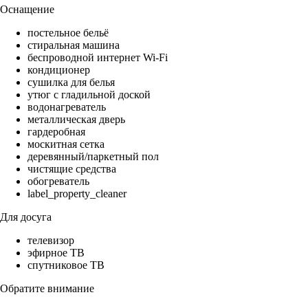
Оснащение
постельное бельё
стиральная машина
беспроводной интернет Wi-Fi
кондиционер
сушилка для белья
утюг с гладильной доской
водонагреватель
металлическая дверь
гардеробная
москитная сетка
деревянный/паркетный пол
чистящие средства
обогреватель
label_property_cleaner
Для досуга
телевизор
эфирное ТВ
спутниковое ТВ
Обратите внимание