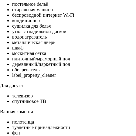
постельное бельё
стиральная машина
беспроводной интернет Wi-Fi
кондиционер
сушилка для белья
утюг с гладильной доской
водонагреватель
металлическая дверь
шкаф
москитная сетка
плиточный/мраморный пол
деревянный/паркетный пол
обогреватель
label_property_cleaner
Для досуга
телевизор
спутниковое ТВ
Ванная комната
полотенца
туалетные принадлежности
фен