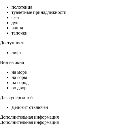
полотенца
туалетные принадлежности
фен
душ
ванна
тапочки
Доступность
лифт
Вид из окна
на море
на горы
на город
во двор
Для супергостей
Депозит отключен
Дополнительная информация
Дополнительная информация