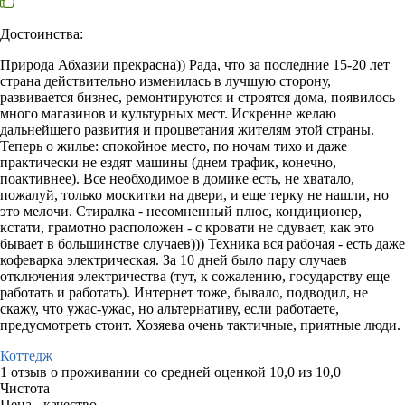
Достоинства:
Природа Абхазии прекрасна)) Рада, что за последние 15-20 лет
страна действительно изменилась в лучшую сторону,
развивается бизнес, ремонтируются и строятся дома, появилось
много магазинов и культурных мест. Искренне желаю
дальнейшего развития и процветания жителям этой страны.
Теперь о жилье: спокойное место, по ночам тихо и даже
практически не ездят машины (днем трафик, конечно,
поактивнее). Все необходимое в домике есть, не хватало,
пожалуй, только москитки на двери, и еще терку не нашли, но
это мелочи. Стиралка - несомненный плюс, кондиционер,
кстати, грамотно расположен - с кровати не сдувает, как это
бывает в большинстве случаев))) Техника вся рабочая - есть даже
кофеварка электрическая. За 10 дней было пару случаев
отключения электричества (тут, к сожалению, государству еще
работать и работать). Интернет тоже, бывало, подводил, не
скажу, что ужас-ужас, но альтернативу, если работаете,
предусмотреть стоит. Хозяева очень тактичные, приятные люди.
Коттедж
1 отзыв
о проживании со средней оценкой
10,0
из
10,0
Чистота
Цена - качество