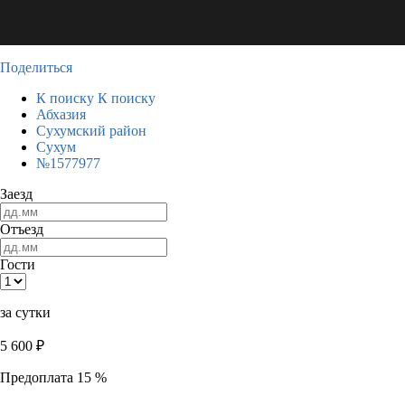
Поделиться
К поиску
К поиску
Абхазия
Сухумский район
Сухум
№1577977
Заезд
Отъезд
Гости
за сутки
5 600
₽
Предоплата 15 %