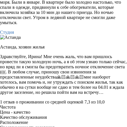
моря. Были в январе. В квартире было холодно настолько, что
спали в одежде, придвинули к себе обогреватели, которые
включила хозяйка за 10 мин до нашего приезда. Но ночью
отключили свет. Утром в ледяной квартире не смогли даже
умыться.
Студия
Астанда,
хозяин жилья
Здравствуйте, Ирина! Мне очень жаль, что вам пришлось
провести такую холодную ночь, а я об этом узнаю только сейчас,
но вряд ли я смогла бы предотвратить ночное отключение света
((((. В любом случае, приношу свои извинения за
предоставленные неудобства🙏🏻🙏🏻🙏🏻мне наоборот
хотелось, вам помочь и, не утруждать с поиском жилья, так как
обычно я на сутки вообще не сдаю и тем более на 04.01 я ждала
другое заселение, но решила пойти вам на встречу…
1 отзыв
о проживании со средней оценкой
7,3
из
10,0
Чистота
Цена - качество
Качество обслуживания
Расположение