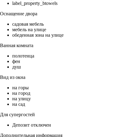
label_property_btowels
Оснащение двора
садовая мебель
мебель на улице
обеденная зона на улице
Ванная комната
полотенца
фен
душ
Вид из окна
на горы
на город
на улицу
на сад
Для супергостей
Депозит отключен
Дополнительная информация