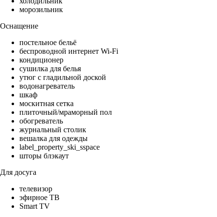
холодильник
морозильник
Оснащение
постельное бельё
беспроводной интернет Wi-Fi
кондиционер
сушилка для белья
утюг с гладильной доской
водонагреватель
шкаф
москитная сетка
плиточный/мраморный пол
обогреватель
журнальный столик
вешалка для одежды
label_property_ski_sspace
шторы блэкаут
Для досуга
телевизор
эфирное ТВ
Smart TV