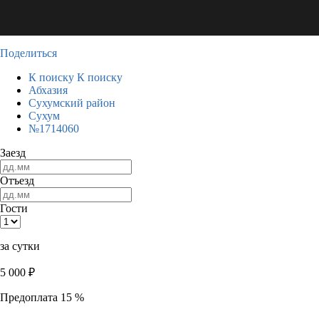
Поделиться
К поиску
К поиску
Абхазия
Сухумский район
Сухум
№1714060
Заезд
Отъезд
Гости
за сутки
5 000
₽
Предоплата 15 %