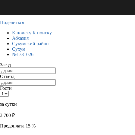
Поделиться
К поиску
К поиску
Абхазия
Сухумский район
Сухум
№1731026
Заезд
Отъезд
Гости
за сутки
3 700
₽
Предоплата 15 %