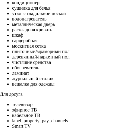
кондиционер
сушилка для белья
утюг с гладильной доской
водонагреватель
металлическая дверь
раскладная кровать
шкаф
гардеробная
москитная сетка
плиточный/мраморный пол
деревянный/паркетный пол
чистящие средства
обогреватель
ламинат
журнальный столик
вешалка для одежды
Для досуга
телевизор
эфирное ТВ
кабельное ТВ
label_property_pay_channels
Smart TV