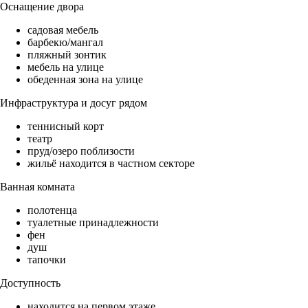
Оснащение двора
садовая мебель
барбекю/мангал
пляжный зонтик
мебель на улице
обеденная зона на улице
Инфраструктура и досуг рядом
теннисный корт
театр
пруд/озеро поблизости
жильё находится в частном секторе
Ванная комната
полотенца
туалетные принадлежности
фен
душ
тапочки
Доступность
находится на первом этаже