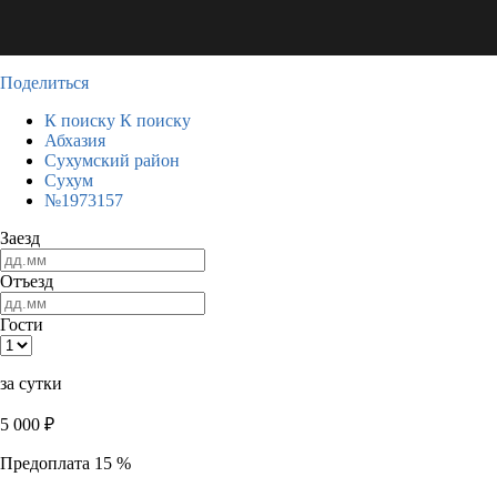
Поделиться
К поиску
К поиску
Абхазия
Сухумский район
Сухум
№1973157
Заезд
Отъезд
Гости
за сутки
5 000
₽
Предоплата 15 %