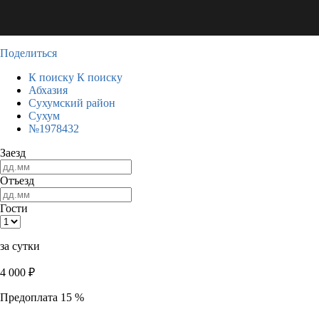
Поделиться
К поиску
К поиску
Абхазия
Сухумский район
Сухум
№1978432
Заезд
Отъезд
Гости
за сутки
4 000
₽
Предоплата 15 %