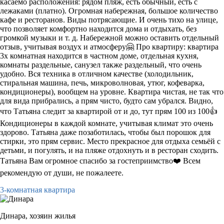
касаемо расположения: рядом пляж, есть обычный, есть с
лежаками (платно). Огромная набережная, большое количество
кафе и ресторанов. Виды потрясающие. И очень тихо на улице,
что позволяет комфортно находится дома и отдыхать, без
громкой музыки и т. д. Набережной можно оставить отдельный
отзыв, учитывая воздух и атмосферу🤗 Про квартиру: квартира
3х комнатная находится в частном доме, отдельная кухня,
комнаты раздельные, санузел также раздельный, что очень
удобно. Вся техника в отличном качестве (холодильник,
стиральная машина, печь, микроволновая, утюг, кофеварка,
кондиционеры), вообщем на уровне. Квартира чистая, не так что
для вида прибрались, а прям чисто, будто сам убрался. Видно,
что Татьяна следит за квартирой от и до, тут прям 100 из 100👍
Кондиционеры в каждой комнате, учитывая климат это очень
здорово. Татьяна даже позаботилась, чтобы был порошок для
стирки, это прям сервис. Место прекрасное для отдыха семьёй с
детьми, и погулять, и на пляже отдохнуть и в ресторан сходить.
Татьяна Вам огромное спасибо за гостеприимство❤️ Всем
рекомендую от души, не пожалеете.
3-комнатная квартира
Динара,
хозяин жилья