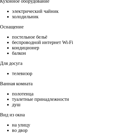
Кухонное оборудование
электрический чайник
холодильник
Оснащение
постельное бельё
беспроводной интернет Wi-Fi
кондиционер
балкон
Для досуга
телевизор
Ванная комната
полотенца
туалетные принадлежности
душ
Вид из окна
на улицу
во двор