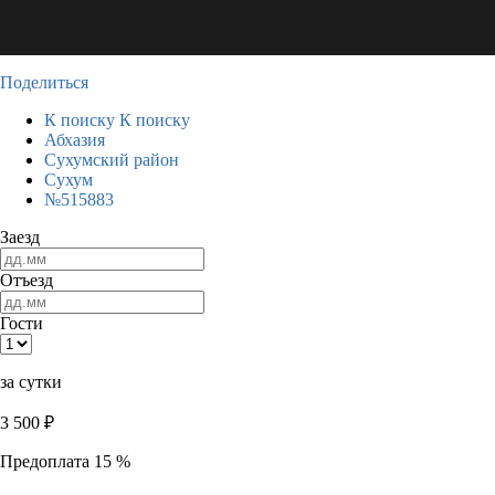
Поделиться
К поиску
К поиску
Абхазия
Сухумский район
Сухум
№515883
Заезд
Отъезд
Гости
за сутки
3 500
₽
Предоплата 15 %