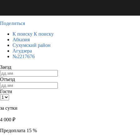
Поделиться
К поиску
К поиску
Абхазия
Сухумский район
Агудзера
№2217676
Заезд
Отъезд
Гости
за сутки
4 000
₽
Предоплата 15 %