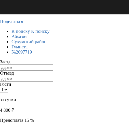
Поделиться
К поиску
К поиску
Абхазия
Сухумский район
Гумиста
№2097719
Заезд
Отъезд
Гости
за сутки
4 800
₽
Предоплата 15 %