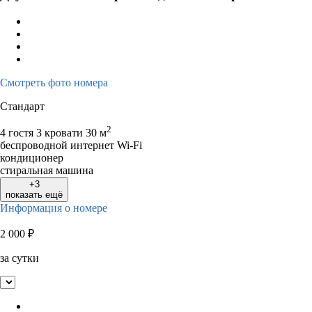
3
4
5
6
7
8
9
7
8
9
1
10
11
12
13
14
15
16
14
15
16
1
17
18
19
20
21
22
23
21
22
23
2
Смотреть фото номера
24
25
26
27
28
29
30
28
29
30
Стандарт
31
2
4 гостя
3 кровати
30 м
беспроводной интернет Wi-Fi
кондиционер
стиральная машина
+3
показать ещё
Информация о номере
2 000
₽
за сутки