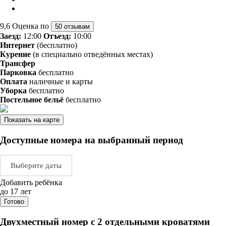
9,6
Оценка по
50 отзывам
Заезд:
12:00
Отъезд:
10:00
Интернет
(бесплатно)
Курение
(в специально отведённых местах)
Трансфер
Парковка
бесплатно
Оплата
наличные и карты
Уборка
бесплатно
Постельное бельё
бесплатно
Показать на карте
Доступные номера на выбранный период
Выберите даты
Добавить ребёнка
Август 2026
Сентяб
до 17 лет
Готово
пн
вт
ср
чт
пт
сб
вс
пн
вт
ср
ч
Двухместный номер с 2 отдельными кроватями
1
2
1
2
3