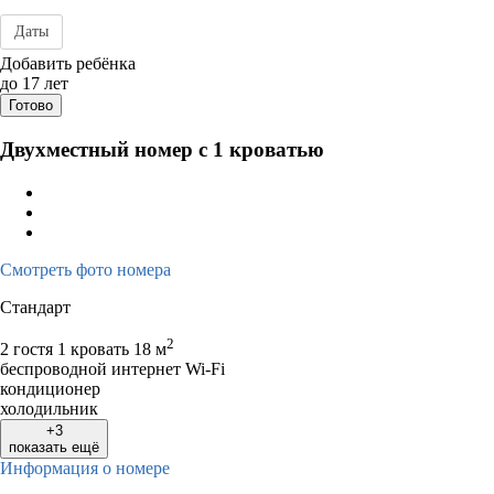
Даты
Дата заезда - отъезда
Добавить ребёнка
до 17 лет
Готово
Двухместный номер с 1 кроватью
Смотреть фото номера
Стандарт
2
2 гостя
1 кровать
18 м
беспроводной интернет Wi-Fi
кондиционер
холодильник
+3
показать ещё
Информация о номере