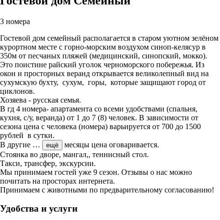
Гостевой дом Семейный
3 номера
Гостевой дом семейный располагается в старом уютном зелёном
курортном месте с горно-морским воздухом синоп-келясур в
350м от песчаных пляжей (медицинский, синопский, мокко).
Это поистине райский уголок черноморского побережья. Из
окон и просторных веранд открывается великолепный вид на
сухумскую бухту, сухум, горы, которые защищают город от
циклонов.
Хозяева - русская семья.
В гд 4 номера- апартамента со всеми удобствами (спальня,
кухня, с/у, веранда) от 1 до 7 (8) человек. В зависимости от
сезона цена с человека (номера) варьируется от 700 до 1500
рублей в сутки.
В другие
…
месяцы цена оговаривается.
ещё
Стоянка во дворе, мангал,, теннисный стол.
Такси, трансфер, экскурсии.
Мы принимаем гостей уже 9 сезон. Отзывы о нас можно
почитать на просторах интернета.
Принимаем с животными по предварительному согласованию!
Удобства и услуги