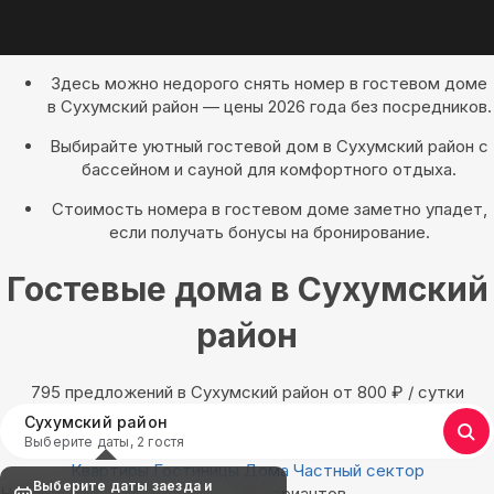
Здесь можно недорого снять номер в гостевом доме
в Сухумский район — цены 2026 года без посредников.
Выбирайте уютный гостевой дом в Сухумский район с
бассейном и сауной для комфортного отдыха.
Стоимость номера в гостевом доме заметно упадет,
если получать бонусы на бронирование.
Гостевые дома в Сухумский
район
795 предложений в Сухумский район oт 800
₽
/ сутки
Сухумский район
Выберите даты, 2 гостя
Квартиры
Гостиницы
Дома
Частный сектор
Выберите даты заезда и
Найдём, где остановиться : 795 вариантов