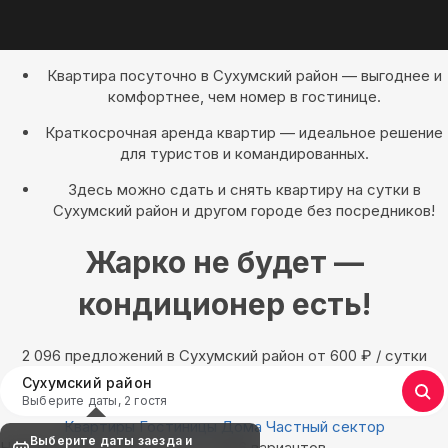
Квартира посуточно в Сухумский район — выгоднее и
комфортнее, чем номер в гостинице.
Краткосрочная аренда квартир — идеальное решение
для туристов и командированных.
Здесь можно сдать и снять квартиру на сутки в
Сухумский район и другом городе без посредников!
Жарко не будет —
кондиционер есть!
2 096 предложений в Сухумский район oт 600
₽
/ сутки
Сухумский район
Выберите даты, 2 гостя
Квартиры
Гостиницы
Дома
Частный сектор
Выберите даты заезда и
Найдём, где остановиться : 2 096 вариантов